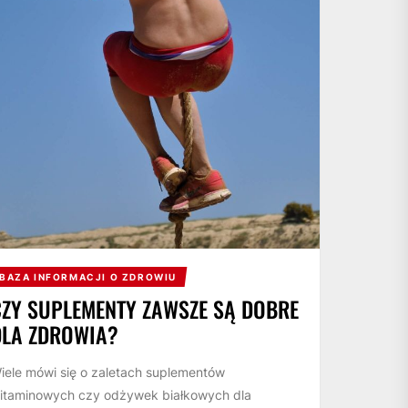
BAZA INFORMACJI O ZDROWIU
CZY SUPLEMENTY ZAWSZE SĄ DOBRE
DLA ZDROWIA?
iele mówi się o zaletach suplementów
itaminowych czy odżywek białkowych dla