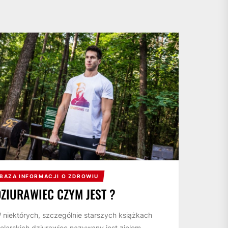
BAZA INFORMACJI O ZDROWIU
DZIURAWIEC CZYM JEST ?
 niektórych, szczególnie starszych książkach
ielarskich dziurawiec nazywany jest zielem