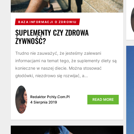
BAZA INFORMACJI O ZDROWIU
SUPLEMENTY CZY ZDROWA
ŻYWNOŚĆ?
Trudno nie zauważyć, że jesteśmy zalewani
informacjami na temat tego, że suplementy diety są
konieczne w naszej diecie. Można stosować
głodówki, niezdrowo się rozwijać, a...
Redaktor Pchly.com.pl
READ MORE
4 Sierpnia 2019