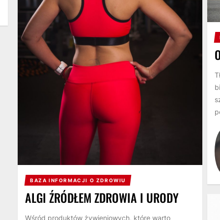
T
b
s
p
BAZA INFORMACJI O ZDROWIU
ALGI ŹRÓDŁEM ZDROWIA I URODY
Wśród produktów żywieniowych, które warto