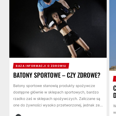
BAZA INFORMACJI O ZDROWIU
BATONY SPORTOWE – CZY ZDROWE?
Batony sportowe stanowią produkty spożywcze
dostępne głównie w sklepach sportowych, bardzo
rzadko zaś w sklepach spożywczych. Zaliczane są
one do żywności wysoko przetworzonej, jednak ze...
W
w