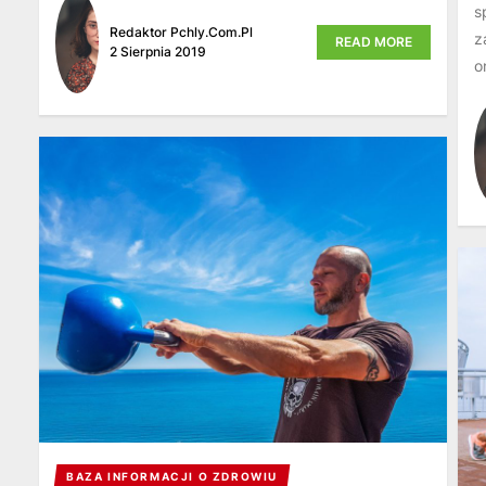
s
Redaktor Pchly.com.pl
z
READ MORE
2 Sierpnia 2019
o
BAZA INFORMACJI O ZDROWIU