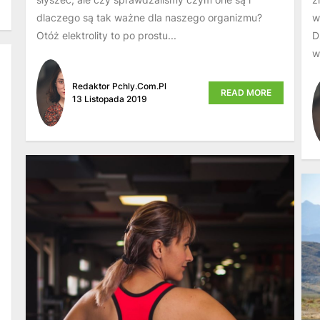
dlaczego są tak ważne dla naszego organizmu?
w
Otóż elektrolity to po prostu...
D
w
Redaktor Pchly.com.pl
READ MORE
13 Listopada 2019