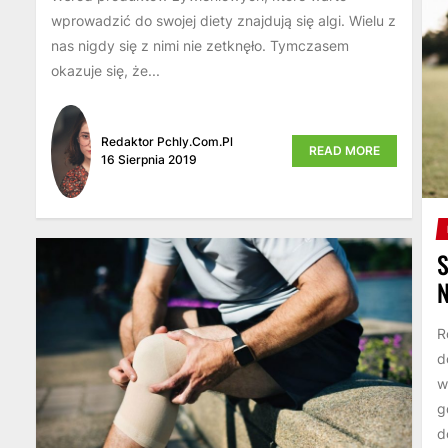
wprowadzić do swojej diety znajdują się algi. Wielu z
nas nigdy się z nimi nie zetknęło. Tymczasem
okazuje się, że...
Redaktor Pchly.com.pl
READ MORE
16 Sierpnia 2019
R
d
w
g
d