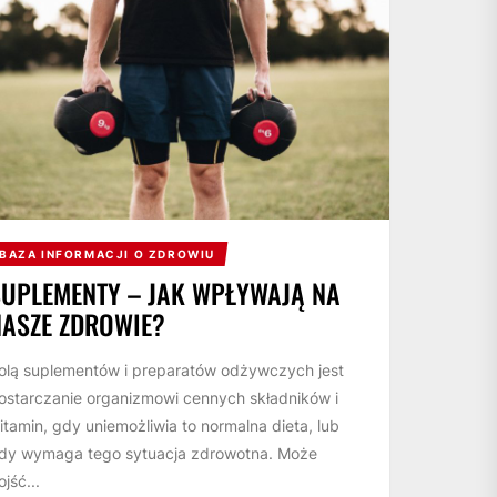
BAZA INFORMACJI O ZDROWIU
SUPLEMENTY – JAK WPŁYWAJĄ NA
NASZE ZDROWIE?
olą suplementów i preparatów odżywczych jest
ostarczanie organizmowi cennych składników i
itamin, gdy uniemożliwia to normalna dieta, lub
dy wymaga tego sytuacja zdrowotna. Może
ojść...