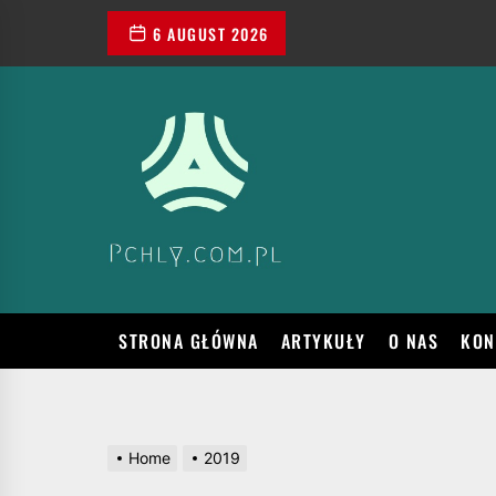
Skip
6 AUGUST 2026
to
the
content
VADEMECUM
WIEDZY
O
SPORCIE,
TRENINGU
I
ZDROWYM
TRYBIE
ŻYCIA
STRONA GŁÓWNA
ARTYKUŁY
O NAS
KON
Home
2019