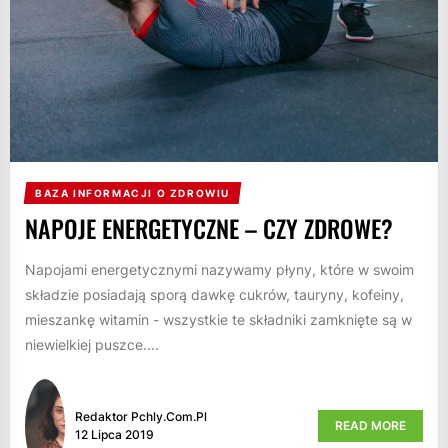
BAZA INFORMACJI O ZDROWIU
NAPOJE ENERGETYCZNE – CZY ZDROWE?
Napojami energetycznymi nazywamy płyny, które w swoim
składzie posiadają sporą dawkę cukrów, tauryny, kofeiny,
mieszankę witamin - wszystkie te składniki zamknięte są w
niewielkiej puszce....
Redaktor Pchly.com.pl
READ MORE
12 Lipca 2019