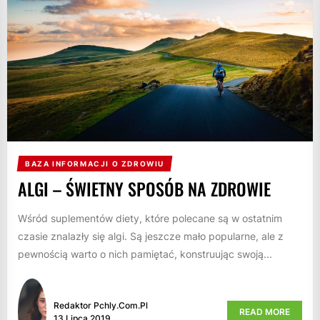
BAZA INFORMACJI O ZDROWIU
ALGI – ŚWIETNY SPOSÓB NA ZDROWIE
Wśród suplementów diety, które polecane są w ostatnim
czasie znalazły się algi. Są jeszcze mało popularne, ale z
pewnością warto o nich pamiętać, konstruując swoją...
Redaktor Pchly.com.pl
READ MORE
13 Lipca 2019