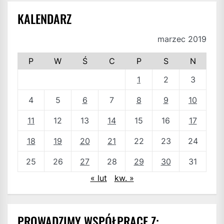
KALENDARZ
marzec 2019
P
W
Ś
C
P
S
N
1
2
3
4
5
6
7
8
9
10
11
12
13
14
15
16
17
18
19
20
21
22
23
24
25
26
27
28
29
30
31
« lut
kw. »
PROWADZIMY WSPÓŁPRACE Z: