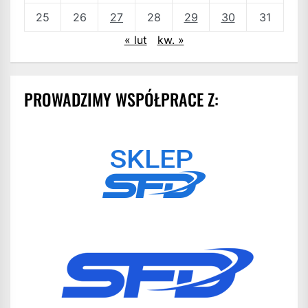
25
26
27
28
29
30
31
« lut
kw. »
PROWADZIMY WSPÓŁPRACE Z: