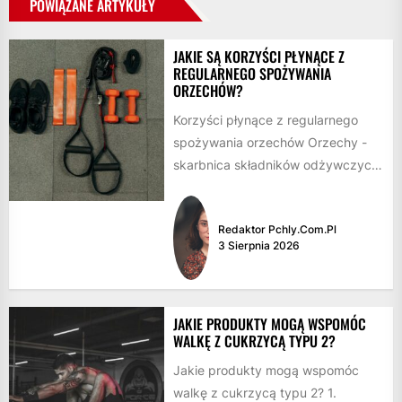
POWIĄZANE ARTYKUŁY
JAKIE SĄ KORZYŚCI PŁYNĄCE Z
REGULARNEGO SPOŻYWANIA
ORZECHÓW?
Korzyści płynące z regularnego
spożywania orzechów Orzechy -
skarbnica składników odżywczych
Orzechy to nie tylko smaczna
przekąska, ale również bogate...
Redaktor Pchly.com.pl
3 Sierpnia 2026
JAKIE PRODUKTY MOGĄ WSPOMÓC
WALKĘ Z CUKRZYCĄ TYPU 2?
Jakie produkty mogą wspomóc
walkę z cukrzycą typu 2? 1.