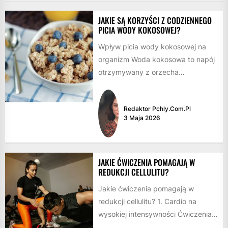
JAKIE SĄ KORZYŚCI Z CODZIENNEGO
PICIA WODY KOKOSOWEJ?
Wpływ picia wody kokosowej na
organizm Woda kokosowa to napój
otrzymywany z orzecha
kokosowego, bogaty w elektrolity,
witaminy i minerały....
Redaktor Pchly.com.pl
3 Maja 2026
JAKIE ĆWICZENIA POMAGAJĄ W
REDUKCJI CELLULITU?
Jakie ćwiczenia pomagają w
redukcji cellulitu? 1. Cardio na
wysokiej intensywności Ćwiczenia
kardio na wysokiej intensywności,