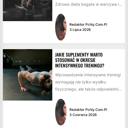
Zdrowa dieta bogata w warzywa i
owoce Warzywa i owoce...
Redaktor Pchly.com.pl
3 Lipca 2026
JAKIE SUPLEMENTY WARTO
STOSOWAĆ W OKRESIE
INTENSYWNEGO TRENINGU?
Wprowadzenie Intensywne treningi
wymagają nie tylko wysiłku
fizycznego, ale także odpowiedniej
suplementacji, aby wspomóc
organizm w regeneracji i
Redaktor Pchly.com.pl
osiągnięciu optymalnych...
3 Czerwca 2026