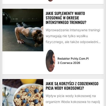
JAKIE SUPLEMENTY WARTO
STOSOWAĆ W OKRESIE
INTENSYWNEGO TRENINGU?
Wprowadzenie Intensywne treningi
wymagają nie tylko wysiłku
fizycznego, ale także odpowiedniej
suplementacji, aby wspomóc
organizm w regeneracji i
Redaktor Pchly.com.pl
osiągnięciu optymalnych...
3 Czerwca 2026
JAKIE SĄ KORZYŚCI Z CODZIENNEGO
PICIA WODY KOKOSOWEJ?
Wpływ picia wody kokosowej na
organizm Woda kokosowa to napój