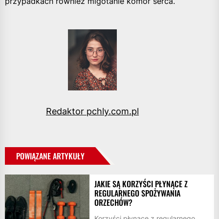
przypadkach również migotanie komór serca.
Redaktor pchly.com.pl
POWIĄZANE ARTYKUŁY
JAKIE SĄ KORZYŚCI PŁYNĄCE Z
REGULARNEGO SPOŻYWANIA
ORZECHÓW?
Korzyści płynące z regularnego