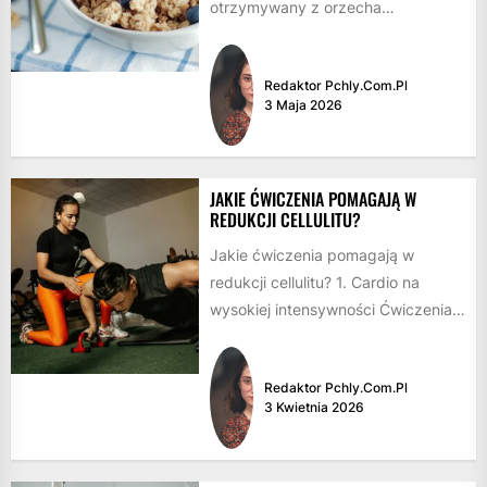
otrzymywany z orzecha
kokosowego, bogaty w elektrolity,
witaminy i minerały....
Redaktor Pchly.com.pl
3 Maja 2026
JAKIE ĆWICZENIA POMAGAJĄ W
REDUKCJI CELLULITU?
Jakie ćwiczenia pomagają w
redukcji cellulitu? 1. Cardio na
wysokiej intensywności Ćwiczenia
kardio na wysokiej intensywności,
takie jak bieganie, rower...
Redaktor Pchly.com.pl
3 Kwietnia 2026