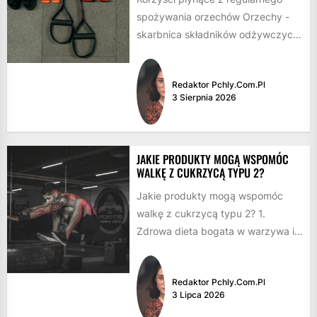
spożywania orzechów Orzechy -
skarbnica składników odżywczych
Orzechy to nie tylko smaczna
przekąska, ale również bogate...
Redaktor Pchly.com.pl
3 Sierpnia 2026
JAKIE PRODUKTY MOGĄ WSPOMÓC
WALKĘ Z CUKRZYCĄ TYPU 2?
Jakie produkty mogą wspomóc
walkę z cukrzycą typu 2? 1.
Zdrowa dieta bogata w warzywa i
owoce Warzywa i owoce...
Redaktor Pchly.com.pl
3 Lipca 2026