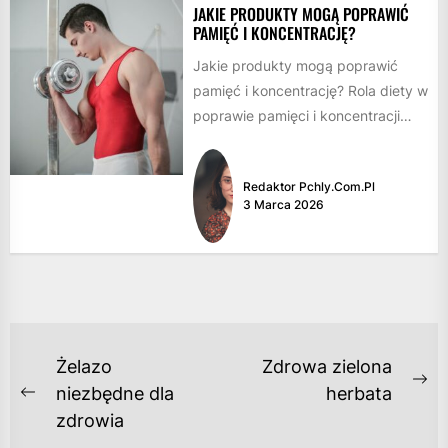
JAKIE PRODUKTY MOGĄ POPRAWIĆ
PAMIĘĆ I KONCENTRACJĘ?
Jakie produkty mogą poprawić
pamięć i koncentrację? Rola diety w
poprawie pamięci i koncentracji
Dieta odgrywa kluczową rolę w
funkcjonowaniu...
Redaktor Pchly.com.pl
3 Marca 2026
NAWIGACJA
Żelazo
Zdrowa zielona
WPISU
Ne
niezbędne dla
herbata
Previous
po
zdrowia
post: