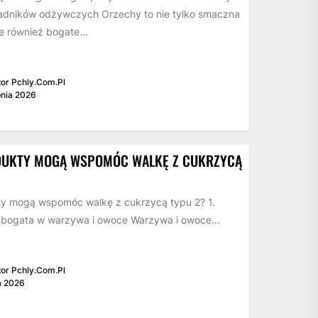
ładników odżywczych Orzechy to nie tylko smaczna
e również bogate...
or Pchly.com.pl
pnia 2026
DUKTY MOGĄ WSPOMÓC WALKĘ Z CUKRZYCĄ
ty mogą wspomóc walkę z cukrzycą typu 2? 1.
 bogata w warzywa i owoce Warzywa i owoce...
or Pchly.com.pl
a 2026