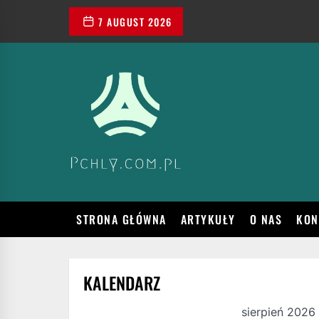
Skip
7 AUGUST 2026
to
the
content
VADEMECUM
WIEDZY
O
SPORCIE,
TRENINGU
I
ZDROWYM
TRYBIE
ŻYCIA
STRONA GŁÓWNA
ARTYKUŁY
O NAS
KON
KALENDARZ
sierpień 2026