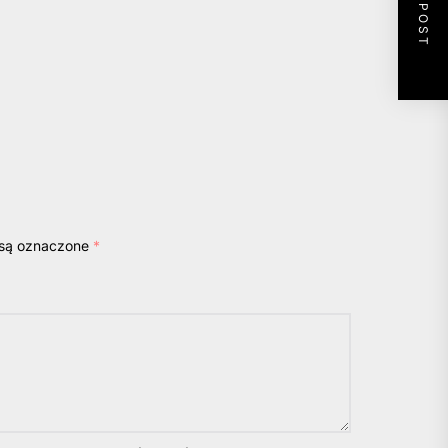
NEXT POST
są oznaczone
*