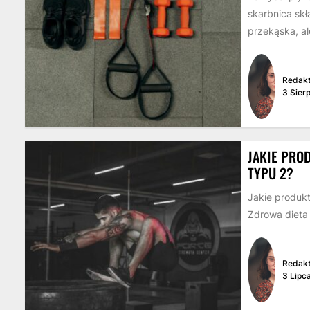
skarbnica sk
przekąska, al
Redakt
3 Sier
JAKIE PRO
TYPU 2?
Jakie produk
Zdrowa dieta
Redakt
3 Lipc