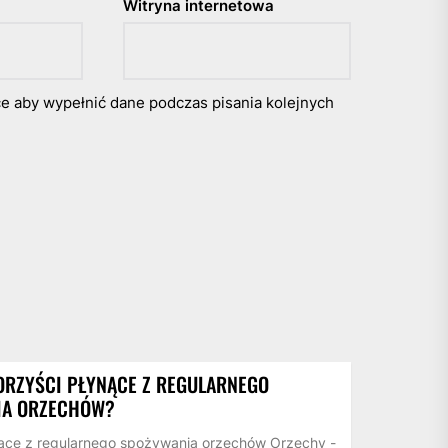
Witryna internetowa
ce aby wypełnić dane podczas pisania kolejnych
KORZYŚCI PŁYNĄCE Z REGULARNEGO
IA ORZECHÓW?
nące z regularnego spożywania orzechów Orzechy -