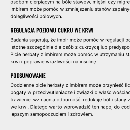
osobom cierpiącym na bóle stawów, mięśni czy migre
imbirem może pomóc w zmniejszeniu stanów zapalnyc
dolegliwości bólowych.
REGULACJA POZIOMU CUKRU WE KRWI
Badania sugerują, że imbir może pomóc w regulacji po
istotne szczególnie dla osób z cukrzycą lub predysp
Picie herbaty z imbirem może pomóc w utrzymaniu s
krwi i poprawie wrażliwości na insulinę.
PODSUMOWANIE
Codzienne picie herbaty z imbirem może przynieść licz
bogaty w przeciwutleniacze i związki o właściwościa
trawienie, wzmacnia odporność, redukuje ból i stany 
we krwi. Dlatego warto wprowadzić ten napój do codzi
lepszym samopoczuciem i zdrowiem.